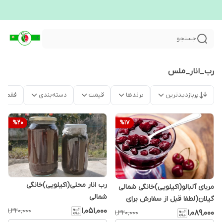
جستجو
رب_انار_ملس
پربازدیدترین
برندها
قیمت
دسته‌بندی
فقط م
%
20
%
17
رب انار محلی(1کیلویی)خانگی
مربای آلبالو(1کیلویی)خانگی شمالی
شمالی
گیلان(لطفا قبل از سفارش برای
قیمت روز تماس بگیرید)
۱٬۰۵۱٬۰۰۰
۱٬۳۲۰٬۰۰۰
۱٬۰۸۹٬۰۰۰
۱٬۳۲۰٬۰۰۰