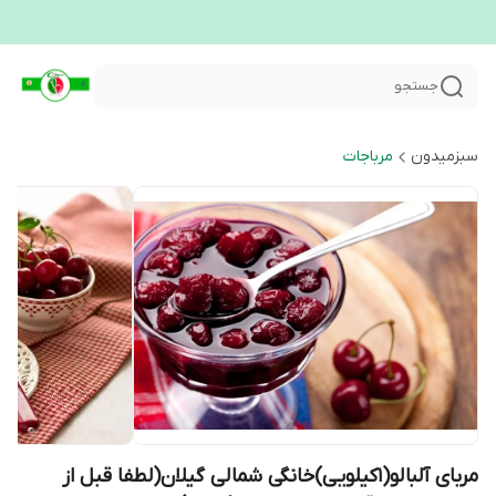
جستجو
سبزمیدون
مرباجات
مربای آلبالو(1کیلویی)خانگی شمالی گیلان(لطفا قبل از