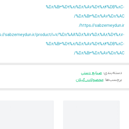
%D8%B3%D9%81%D8%A7%D9%84%DB%8C-
%D8%B3%D8%A7%D8%AC/
https://sabzemeydun.ir/
s://sabzemeydun.ir/product/107/%D8%AA%D8%A7%D8%A8%D9%87-
%D8%B3%D9%81%D8%A7%D9%84%DB%8C-
%D8%B3%D8%A7%D8%AC/
دسته‌بندی
:
صنایع دستی
برچسب‌ها :
محصولات_گیلان