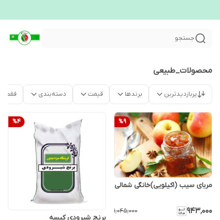
جستجو
محصولات_طبیعی
پربازدیدترین
برندها
قیمت
دسته‌بندی
فقط م
%
4
%
9
مربای سیب (1کیلویی)خانگی شمالی
۹۴۳٬۰۰۰
۱٬۰۴۵٬۰۰۰
برنج شیرودی کیسه