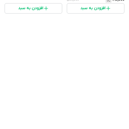
ازسفارش استعلام موجودی
افزودن به سبد
افزودن به سبد
راازطریقق تماس تلفنی انجام
دهید)