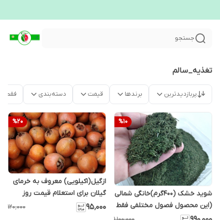
جستجو
تغذیه_سالم
پربازدیدترین
برندها
قیمت
دسته‌بندی
فقط م
%
20
%
10
ازگیل(1کیلویی) معروف به خرمای
گیلان برای استعلام قیمت روز
شوید خشک (۴۰۰گرم)خانگی شمالی
تماس بگیرید
(این محصول فصول مختلفی فقط
۹۵٬۰۰۰
۱۲۰٬۰۰۰
بصورت تروتازه موجود است قبل
۹۹۰٬۰۰۰
۱٬۱۰۰٬۰۰۰