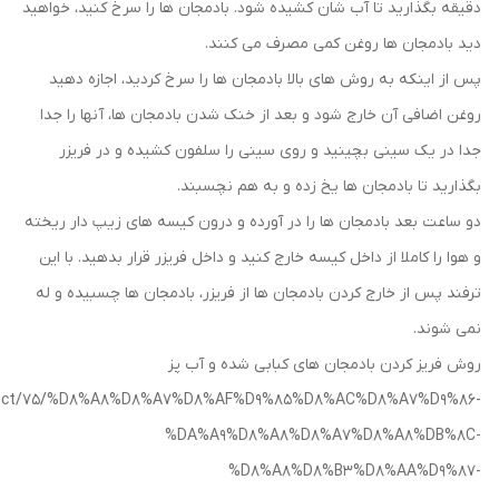
دقیقه بگذارید تا آب شان کشیده شود. بادمجان ها را سرخ کنید، خواهید
دید بادمجان ها روغن کمی مصرف می کنند.
پس از اینکه به روش های بالا بادمجان ها را سرخ کردید، اجازه دهید
روغن اضافی آن خارج شود و بعد از خنک شدن بادمجان ها، آنها را جدا
جدا در یک سینی بچینید و روی سینی را سلفون کشیده و در فریزر
بگذارید تا بادمجان ها یخ زده و به هم نچسبند.
دو ساعت بعد بادمجان ها را در آورده و درون کیسه های زیپ دار ریخته
و هوا را کاملا از داخل کیسه خارج کنید و داخل فریزر قرار بدهید. با این
ترفند پس از خارج کردن بادمجان ها از فریزر، بادمجان ها چسبیده و له
نمی شوند.
روش فریز کردن بادمجان های کبابی شده و آب پز
product/75/%D8%A8%D8%A7%D8%AF%D9%85%D8%AC%D8%A7%D9%86-
%DA%A9%D8%A8%D8%A7%D8%A8%DB%8C-
%D8%A8%D8%B3%D8%AA%D9%87-