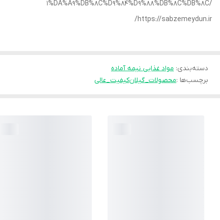
1%DA%A9%DB%8C%D9%84%D9%88%DB%8C%DB%8C/
https://sabzemeydun.ir/
دسته‌بندی
:
مواد غذایی نیمه آماده
برچسب‌ها :
محصولات_گیلان
کیفیت_عالی