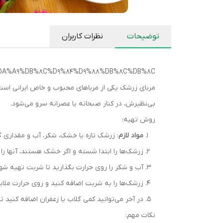
توضیحات
نظرات کاربران
5%DA%A9%DB%8C%D9%84%D9%88%DB%8C%DB%8C/
مربای زرشک یکی از مرباهای محبوب و خاص ایرانی است 
بی‌نظیرش، در کنار صبحانه یا عصرانه سرو می‌شود.
روش تهیه:
مواد لازم
: زرشک تازه یا خشک، شکر، آب و مقداری گل
زرشک‌ها را ابتدا شسته و اگر خشک هستند، آنها را
آب و شکر را روی حرارت بگذارید تا شربت تهیه شود
زرشک‌ها را به شربت اضافه کنید و روی حرارت ملایم
در آخر می‌توانید کمی گلاب یا زعفران اضافه کنید ت
نکات مهم: