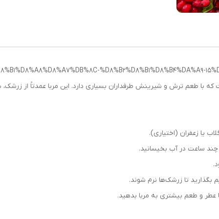
%85%D8%B1%D8%A8%D8%A7%DB%8C-%D8%B2%D8%B1%D8%B4%DA%A9-1
که با طعم ترش و شیرینش طرفداران بسیاری دارد. این مربا عمدتاً از زرشک، 
اب یا زعفران (اختیاری).
 چند ساعت در آب بخیسانید.
.
 بگذارید تا زرشک‌ها نرم شوند.
ا عطر و طعم بیشتری به مربا بدهید.