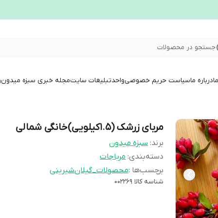
جستجو در محصولات
ا
درباره ما
سیاست حریم خصوصی
واحدتبلیغات سایت
مجله خبری سبزه میدون
و
مربای زرشک (1.5کیلویی)خانگی شمالی
برند:
سبزه میدون
دسته‌بندی
:
مرباجات
برچسب‌ها :
محصولات_گیلان
شیرینی
شناسه کالا
002269