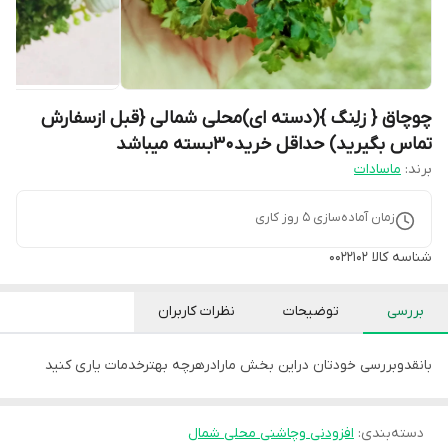
چوچاق { زلِنگ }(دسته ای)محلی شمالی {قبل ازسفارش
تماس بگیرید) حداقل خرید30بسته میباشد
برند:
ماسادات
زمان آماده‌سازی
5
روز کاری
شناسه کالا
0022102
بررسی
توضیحات
نظرات کاربران
بانقدوبررسی خودتان دراین بخش مارادرهرچه بهترخدمات یاری کنید
دسته‌بندی
:
افزودنی وچاشنی محلی شمال