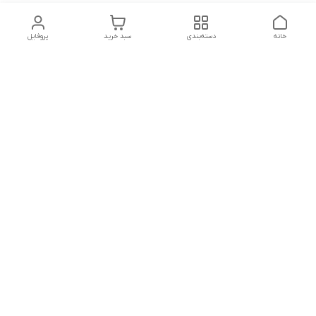
خانه
دسته‌بندی
سبد خرید
پروفایل
دسترسی سریع
وبلاگ فروشگاه آنلاین سبزه
تماس با ما
میدون
درباره ما
مجله خبری سبزه میدون
سیاست حریم خصوصی
واحدبازرگانی
واحدتبلیغات سایت
درصورت هرگونه مشکل باشماره واتساپ پشتیبانی تماس ویاپیام