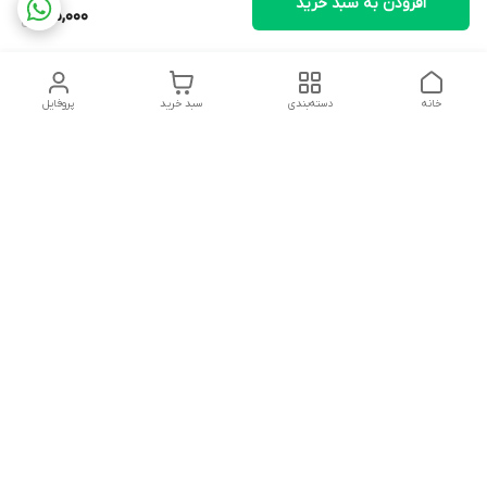
افزودن به سبد خرید
95,000
خانه
دسته‌بندی
سبد خرید
پروفایل
دسترسی سریع
وبلاگ فروشگاه آنلاین سبزه
تماس با ما
میدون
درباره ما
مجله خبری سبزه میدون
سیاست حریم خصوصی
واحدبازرگانی
واحدتبلیغات سایت