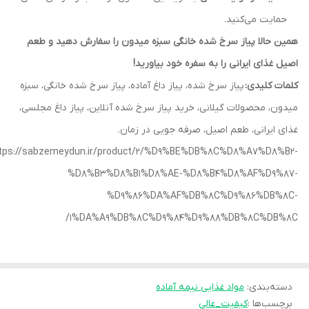
حمایت می‌کنید.
همین حالا پیاز سرخ شده خانگی سبزه میدون را سفارش دهید و طعم
اصیل غذای ایرانی را به سفره خود بیاورید!
کلمات کلیدی:
پیاز سرخ شده، پیاز داغ آماده، پیاز سرخ شده خانگی، سبزه
میدون، محصولات گیلانی، خرید پیاز سرخ شده آنلاین، پیاز داغ مجلسی،
غذای ایرانی، طعم اصیل، صرفه جویی در زمان.
tps://sabzemeydun.ir/product/2/%D9%BE%DB%8C%D8%A7%D8%B2-
%D8%B3%D8%B1%D8%AE-%D8%B4%D8%AF%D9%87-
%D9%86%DA%AF%DB%8C%D9%86%DB%8C-
1%DA%A9%DB%8C%D9%84%D9%88%DB%8C%DB%8C/
دسته‌بندی
:
مواد غذایی نیمه آماده
برچسب‌ها :
کیفیت_عالی