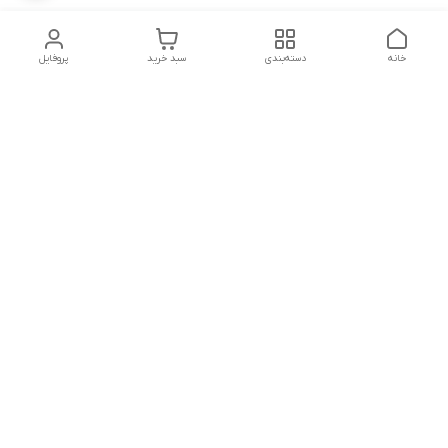
خانه
دسته‌بندی
سبد خرید
پروفایل
دسترسی سریع
وبلاگ فروشگاه آنلاین سبزه
تماس با ما
میدون
درباره ما
مجله خبری سبزه میدون
سیاست حریم خصوصی
واحدبازرگانی
واحدتبلیغات سایت
درصورت هرگونه مشکل باشماره واتساپ پشتیبانی تماس ویاپیام