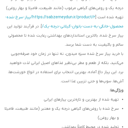
درجه یک و روغن‌های گیاهی مرغوب (مانند طبیعت، فامیلا و بهار روغن)
تهیه شده است [
https://sabzemeydun.ir/product/2/پیاز-سرخ-شده-
محصول-خانگی-به-دست-بانوان-گیلانی-درجه-یک/
]. در فرآیند تولید این
پیاز سرخ شده، بالاترین استانداردهای بهداشتی رعایت شده تا محصولی
سالم و باکیفیت به دست شما برسد.
با خرید پیاز سرخ شده سبزه میدون، نه تنها در زمان خود صرفه‌جویی
می‌کنید، بلکه از طعم و عطر بی‌نظیر غذاهای اصیل ایرانی لذت خواهید
برد. این پیاز داغ آماده، بهترین انتخاب برای استفاده در انواع خورشت‌ها،
آش‌ها، سوپ‌ها و حتی تزیین غذا است.
ویژگی‌ها:
تهیه شده از بهترین و تازه‌ترین پیازهای ایرانی
سرخ شده با روغن‌های گیاهی درجه یک و معتبر (مانند طبیعت، فامیلا
و بهار روغن)
تولید شده در محیط کاملاً بهداشتی