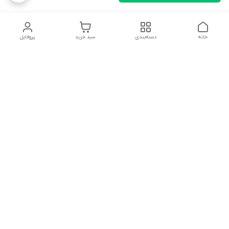
خانه
دسته‌بندی
سبد خرید
پروفایل
دسترسی سریع
وبلاگ فروشگاه آنلاین سبزه
تماس با ما
میدون
درباره ما
مجله خبری سبزه میدون
سیاست حریم خصوصی
واحدبازرگانی
واحدتبلیغات سایت