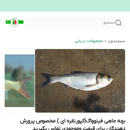
جستجو
سبزمیدون
محصولات دریایی
بچه ماهی فیتوواگ{کپورنقره ای ) مخصوص پرورش
دهندگان برای قیمت وموجودی تماس بگیرید