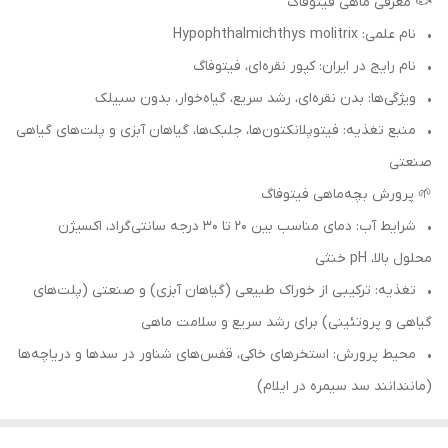
🐟 معرفی ماهی فیتوفاگ
• نام علمی: Hypophthalmichthys molitrix
• نام رایج در ایران: کپور نقره‌ای، فیتوفاگ
• ویژگی‌ها: بدن نقره‌ای، رشد سریع، گیاه‌خوار، بدون سبیلک
• منبع تغذیه: فیتوپلانکتون‌ها، جلبک‌ها، گیاهان آبزی و پلت‌های گیاهی
صنعتی
🌱 پرورش بچه‌ماهی فیتوفاگ
• شرایط آب: دمای مناسب بین ۲۰ تا ۳۰ درجه سانتی‌گراد، اکسیژن
محلول بالا، pH خنثی
• تغذیه: ترکیبی از خوراک طبیعی (گیاهان آبزی) و صنعتی (پلت‌های
گیاهی و پروتئینی) برای رشد سریع و سلامت ماهی
• محیط پرورش: استخرهای خاکی، قفس‌های شناور در سدها و دریاچه‌ها
(مانندانند سد سیمره در ایلام)