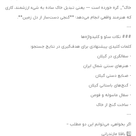
خاک”_ گره خورده است — یعنی تبدیل خاک ساده به شیء ارزشمند، کاری
که هنرمند واقعی انجام می‌دهد؛ **گنجی دست‌ساز از دل زمین**.
---
### نکات سئو و کلیدواژه‌ها
کلمات کلیدی پیشنهادی برای هدف‌گیری در نتایج جستجو:
- سفالگری در گیلان
- هنرهای سنتی شمال ایران
- صنایع دستی گیلان
- گنج‌های باستانی گیلان
- سفال ماسوله و فومن
- ساخت گنج از خاک
---
اگر بخواهی، می‌توانم این دو مطلب –
1️⃣ باقلا مازندرانی