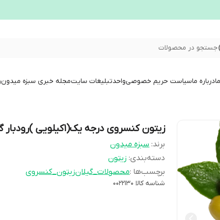
جستجو در محصولات
ا
درباره ما
سیاست حریم خصوصی
واحدتبلیغات سایت
مجله خبری سبزه میدون
و
زیتون کنسروی درجه یک(1کیلویی )رودبار گیلان
برند:
سبزه میدون
دسته‌بندی
:
زیتون
برچسب‌ها :
محصولات_گیلان
زیتون_کنسروی
شناسه کالا
0022130