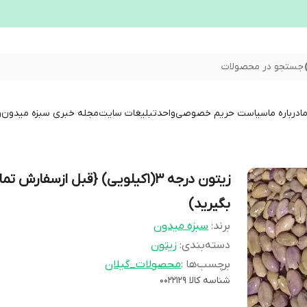
جستجو در محصولات
ا
درباره ما
سیاست حریم خصوصی
واحدتبلیغات سایت
مجله خبری سبزه میدون
و
زیتون درجه 3(1کیلویی) {قبل ازسفارش 
بگیرید)
برند:
سبزه میدون
دسته‌بندی
:
زیتون
برچسب‌ها :
محصولات_گیلان
شناسه کالا
0022129