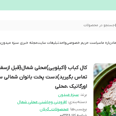
جستجو در محصولات
ا
درباره ما
سیاست حریم خصوصی
واحدتبلیغات سایت
مجله خبری سبزه میدون
و
کال کباب {1کیلویی)محلی شمال{قبل ازس
تماس بگیرید)دست پخت بانوان شمالی س
اورگانیک ،محلی
برند:
سبزه میدون
دسته‌بندی
:
افزودنی وچاشنی محلی شمال
برچسب‌ها :
محصولات_گیلان
شناسه کالا
0022128