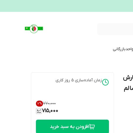
احدبازرگانی
فارش
زمان آماده‌سازی
5
روز کاری
الم
۷۷۰٬۰۰۰
7
%
715,000
افزودن به سبد خرید