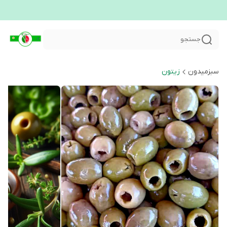
جستجو
سبزمیدون
زیتون