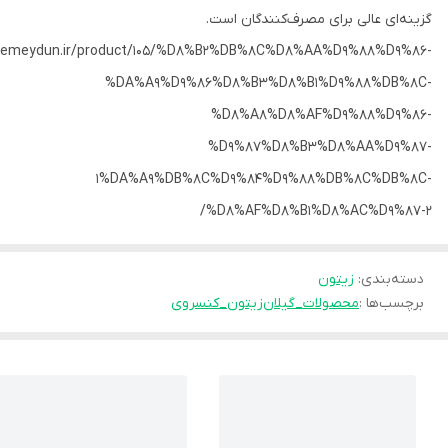
گزینه‌ای عالی برای مصرف‌کنندگان است.
bzemeydun.ir/product/105/%D8%B2%DB%8C%D8%AA%D9%88%D9%86-
%DA%A9%D9%86%D8%B3%D8%B1%D9%88%DB%8C-
%D8%A8%D8%AF%D9%88%D9%86-
%D9%87%D8%B3%D8%AA%D9%87-
1%DA%A9%DB%8C%D9%84%D9%88%DB%8C%DB%8C-
%D8%AF%D8%B1%D8%AC%D9%87-2/
دسته‌بندی
:
زیتون
برچسب‌ها :
محصولات_گیلان
زیتون_کنسروی