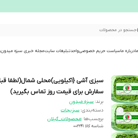
جستجو در محصولات
ا
درباره ما
سیاست حریم خصوصی
واحدتبلیغات سایت
مجله خبری سبزه میدون
و
سبزی آشی {1کیلویی)محلی شمال(لطفا قب
سفارش برای قیمت روز تماس بگیرید)
برند:
سبزه میدون
دسته‌بندی
:
سبزیجات
برچسب‌ها :
محصولات_گیلان
شناسه کالا
002241